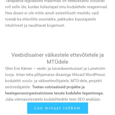
Tänapäeva digitaalses maailmas on veebidisainil otsustav
roll selle üle, kuidas külastajad sinu kodulehele reageerivad.
Hea disain ei ole mitte ainult esteetiliselt meeldiv, vaid
toetab ka ettevõtte eesmärke, pakkudes kasutajatele
intuitiivset ja nauditavat kogemust.
Veebidisainer väikestele ettevõtetele ja
MTÜdele
Olen Eve Kärner – veebi- ja turundusentusiast ja Lumetolm
looja. Aitan teha põhjamaise disainiga lihtsaid WordPressi
kodulehti soolo- ja väikeettevõtjatele, MTÜ-dele, projekti
eestvedajatele.
Toetan sotsiaalseid projekte ja
heategevusorganisatsioone tasuta kodulehe tegemisega.
Juba olemasolevatele kodulehtedele teen SEO analüüsi.
Loe minust rohkem