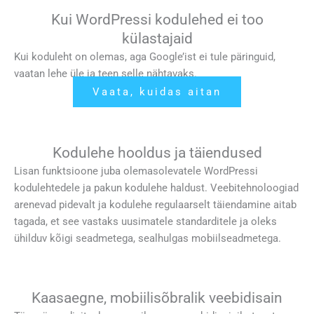
Kui WordPressi kodulehed ei too
külastajaid
Kui koduleht on olemas, aga Google’ist ei tule päringuid,
vaatan lehe üle ja teen selle nähtavaks.
Vaata, kuidas aitan
Kodulehe hooldus ja täiendused
Lisan funktsioone juba olemasolevatele WordPressi
kodulehtedele ja pakun kodulehe haldust. Veebitehnoloogiad
arenevad pidevalt ja kodulehe regulaarselt täiendamine aitab
tagada, et see vastaks uusimatele standarditele ja oleks
ühilduv kõigi seadmetega, sealhulgas mobiilseadmetega.
Kaasaegne, mobiilisõbralik veebidisain